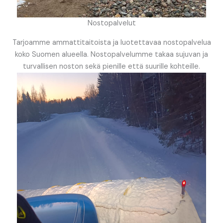
Nostopalvelut
Tarjoamme ammattitaitoista ja luotettavaa nostopalvelua
koko Suomen alueella. Nostopalvelumme takaa sujuvan ja
turvallisen noston sekä pienille että suurille kohteille.