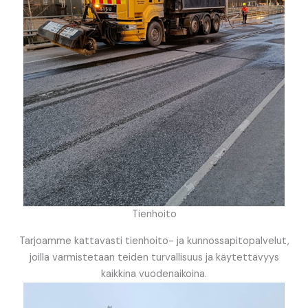
Tienhoito
Tarjoamme kattavasti tienhoito- ja kunnossapitopalvelut,
joilla varmistetaan teiden turvallisuus ja käytettävyys
kaikkina vuodenaikoina.