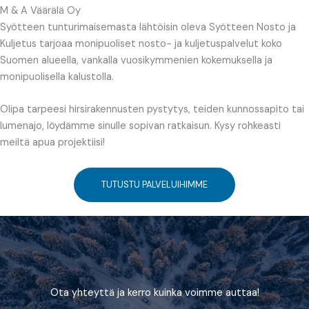
M & A Väärälä Oy
Syötteen tunturimaisemasta lähtöisin oleva Syötteen Nosto ja
Kuljetus tarjoaa monipuoliset nosto- ja kuljetuspalvelut koko
Suomen alueella, vankalla vuosikymmenien kokemuksella ja
monipuolisella kalustolla.
Olipa tarpeesi hirsirakennusten pystytys, teiden kunnossapito tai
lumenajo, löydämme sinulle sopivan ratkaisun. Kysy rohkeasti
meiltä apua projektiisi!
TUTUSTU PALVELUIHIMME
Ota yhteyttä ja kerro kuinka voimme auttaa!