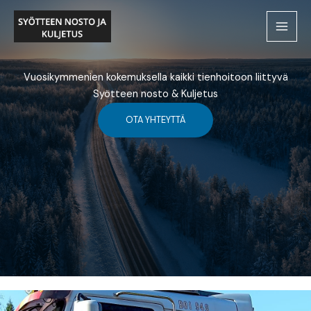
Siirry
sisältöön
Vuosikymmenien kokemuksella kaikki tienhoitoon liittyvä
Syötteen nosto & Kuljetus
OTA YHTEYTTÄ