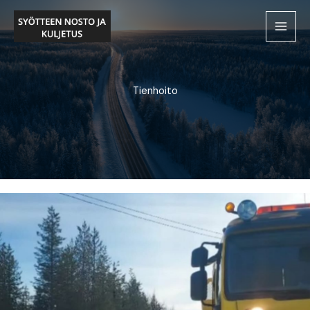
Siirry
sisältöön
Tienhoito