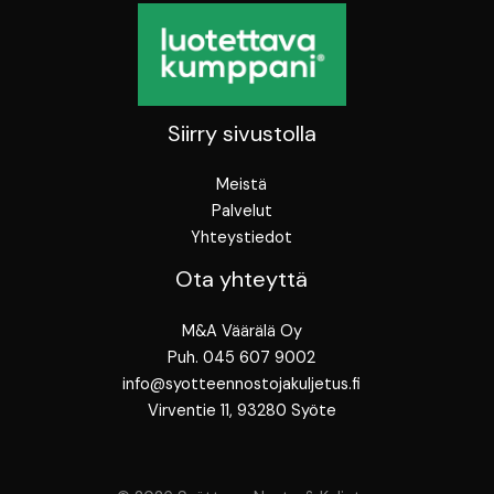
Siirry sivustolla
Meistä
Palvelut
Yhteystiedot
Ota yhteyttä
M&A Väärälä Oy
Puh. 045 607 9002
info@syotteennostojakuljetus.fi
Virventie 11, 93280 Syöte